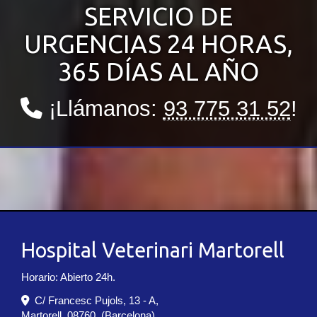
SERVICIO DE
URGENCIAS 24 HORAS,
365 DÍAS AL AÑO
¡Llámanos:
93 775 31 52
!
Hospital Veterinari Martorell
Horario: Abierto 24h.
C/ Francesc Pujols, 13 - A,
Martorell
,
08760
,
(Barcelona)