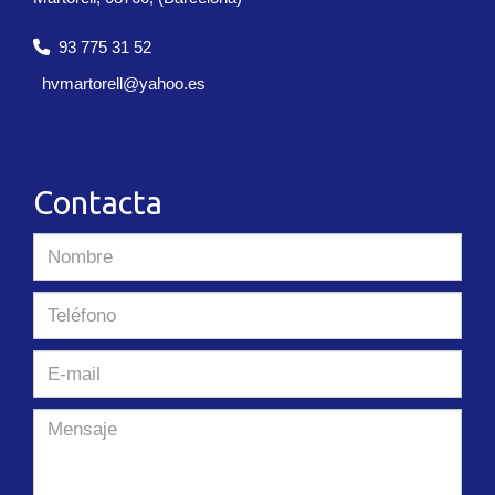
93 775 31 52
hvmartorell
yahoo.es
Contacta