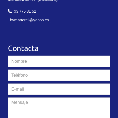
93 775 31 52
hvmartorell
yahoo.es
Contacta