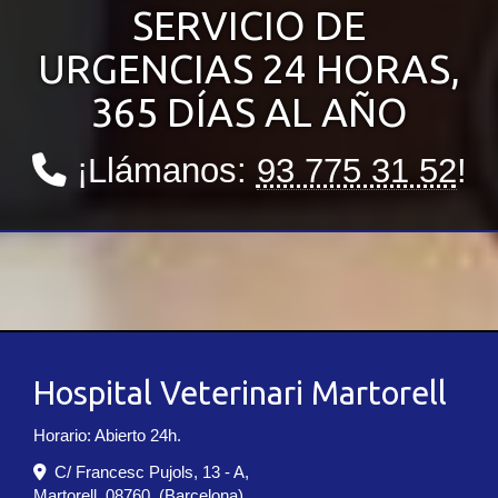
SERVICIO DE
URGENCIAS 24 HORAS,
365 DÍAS AL AÑO
¡Llámanos:
93 775 31 52
!
Hospital Veterinari Martorell
Horario: Abierto 24h.
C/ Francesc Pujols, 13 - A,
Martorell
,
08760
,
(Barcelona)